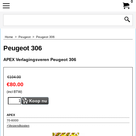
0
Home
>
Peugeot
>
Peugeot 306
Peugeot 306
APEX Verlagingsveren Peugeot 306
€
104.00
€
80.00
(incl BTW)
Koop nu
APEX
70-6000
+Verzendkosten