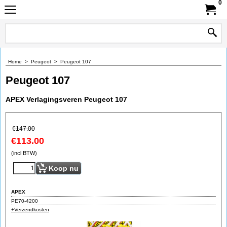
0
Home
>
Peugeot
>
Peugeot 107
Peugeot 107
APEX Verlagingsveren Peugeot 107
€
147.00
€
113.00
(incl BTW)
Koop nu
APEX
PE70-4200
+Verzendkosten