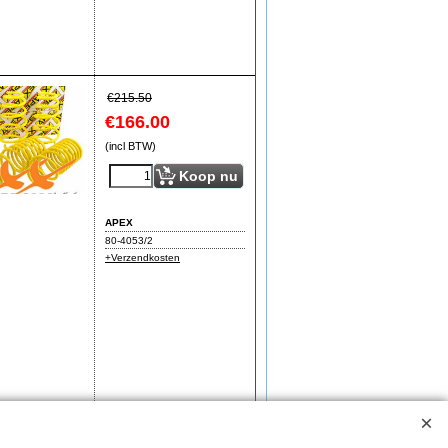
€
215.50
€
166.00
(incl BTW)
Koop nu
APEX
80-4053/2
+Verzendkosten