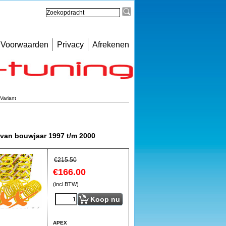
Voorwaarden
Privacy
Afrekenen
Variant
 van bouwjaar 1997 t/m 2000
€
215.50
€
166.00
(incl BTW)
Koop nu
APEX