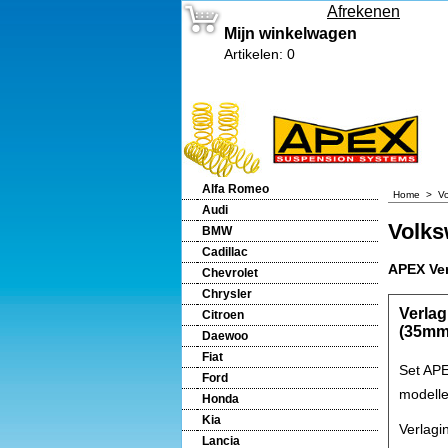
Afrekenen
Mijn winkelwagen
Artikelen
:
0
Alfa Romeo
Home
>
V
Audi
Volks
BMW
Cadillac
APEX Ver
Chevrolet
Chrysler
Verlag
Citroen
(35mm
Daewoo
Fiat
Set APE
Ford
modelle
Honda
Kia
Verlag
Lancia