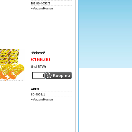
BG 80-4052/2
+Verzendkosten
€
215.50
€
166.00
(incl BTW)
Koop nu
APEX
80-4053/1
+Verzendkosten