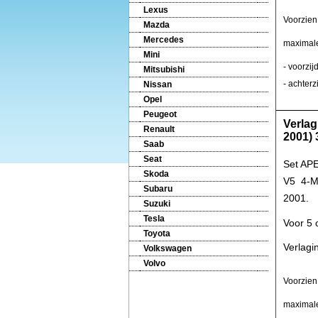
Lexus
Voorzien
Mazda
Mercedes
maximale
Mini
- voorzi
Mitsubishi
- achter
Nissan
Opel
Peugeot
Verlag
Renault
2001)
Saab
Seat
Set APE
Skoda
V5 4-Mo
Subaru
2001.
Suzuki
Tesla
Voor 5 c
Toyota
Verlag
Volkswagen
Volvo
Voorzien
maximale