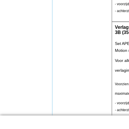
- voorzi
- achter
Verlag
3B (3
Set APE
Motion 
Voor all
verlag
Voorzien
maximale
- voorzi
- achter